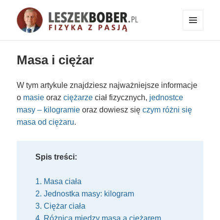
MENU
I
Fizyka z pasją!
WIDGETY
Masa i ciężar
W tym artykule znajdziesz najważniejsze informacje
o
masie
oraz
ciężarze
ciał fizycznych,
jednostce
masy – kilogramie
oraz dowiesz się
czym różni się
masa od ciężaru
.
Spis treści:
1. Masa ciała
2. Jednostka masy: kilogram
3. Ciężar ciała
4. Różnica między masą a ciężarem