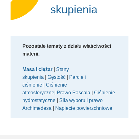
skupienia
Pozostałe tematy z działu właściwości
materii:
Masa i ciężar
|
Stany
skupienia
|
Gęstość
|
Parcie i
ciśnienie
|
Ciśnienie
atmosferyczne
|
Prawo Pascala
|
Ciśnienie
hydrostatyczne
|
Siła wyporu i prawo
Archimedesa
|
Napięcie powierzchniowe
Polityka prywatności
Regulamin Sklepu