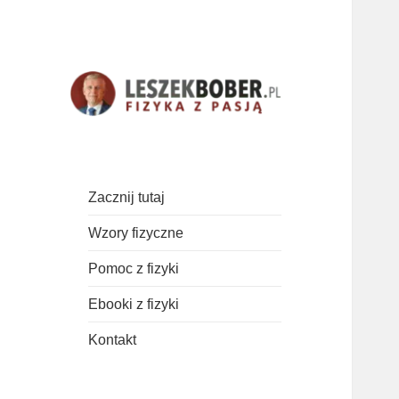
Najważniejsze wzory, teoria i
Fizyka z pasją!
zadania z fizyki.
Zacznij tutaj
Wzory fizyczne
Pomoc z fizyki
Ebooki z fizyki
Kontakt