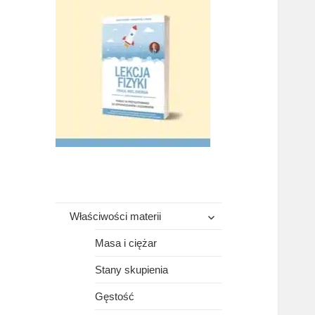
rozwiń
Właściwości materii
menu
potomne
Masa i ciężar
Stany skupienia
Gęstość