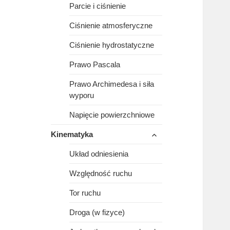
Parcie i ciśnienie
Ciśnienie atmosferyczne
Ciśnienie hydrostatyczne
Prawo Pascala
Prawo Archimedesa i siła
wyporu
Napięcie powierzchniowe
rozwiń
Kinematyka
menu
potomne
Układ odniesienia
Względność ruchu
Tor ruchu
Droga (w fizyce)