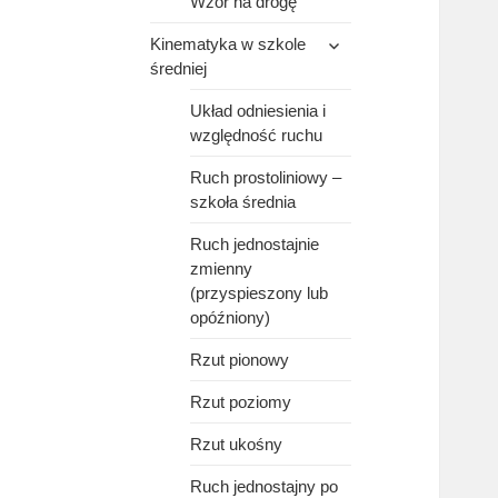
Wzór na drogę
rozwiń
Kinematyka w szkole
menu
średniej
potomne
Układ odniesienia i
względność ruchu
Ruch prostoliniowy –
szkoła średnia
Ruch jednostajnie
zmienny
(przyspieszony lub
opóźniony)
Rzut pionowy
Rzut poziomy
Rzut ukośny
Ruch jednostajny po