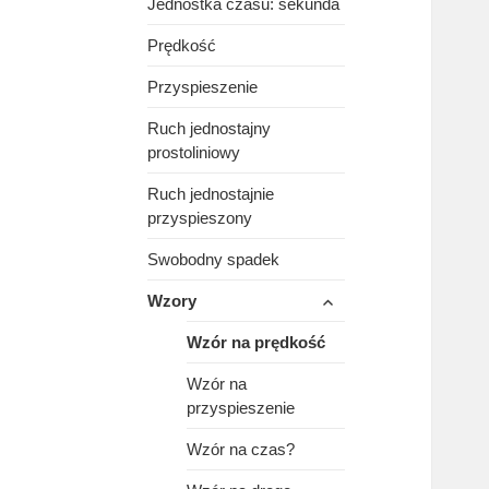
Jednostka czasu: sekunda
Prędkość
Przyspieszenie
Ruch jednostajny
prostoliniowy
Ruch jednostajnie
przyspieszony
Swobodny spadek
rozwiń
Wzory
menu
potomne
Wzór na prędkość
Wzór na
przyspieszenie
Wzór na czas?