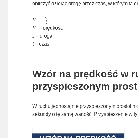
obliczyć dzieląc drogę przez czas, w którym ta d
s
\large
V
=
t
V =
V
V
– prędkość
\frac{s}
s
s
– droga
{t}
t
t
– czas
Wzór na prędkość w r
przyspieszonym pros
W ruchu jednostajnie przyspieszonym prostolin
sekundy o tę samą wartość. Przyspieszenie w ty