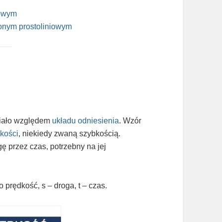
iowym
zonym prostoliniowym
ciało względem
układu odniesienia
. Wzór
kości
, niekiedy zwaną szybkością.
ę przez czas, potrzebny na jej
o prędkość, s – droga, t – czas.