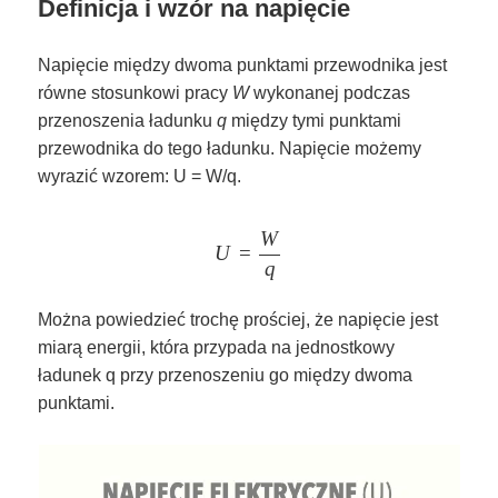
Definicja i wzór na napięcie
Napięcie między dwoma punktami przewodnika jest
równe stosunkowi pracy
W
wykonanej podczas
przenoszenia ładunku
q
między tymi punktami
przewodnika do tego ładunku. Napięcie możemy
wyrazić wzorem: U = W/q.
\Large U = \frac{W}{q}
W
U
=
q
Można powiedzieć trochę prościej, że napięcie jest
miarą energii, która przypada na jednostkowy
ładunek q przy przenoszeniu go między dwoma
punktami.