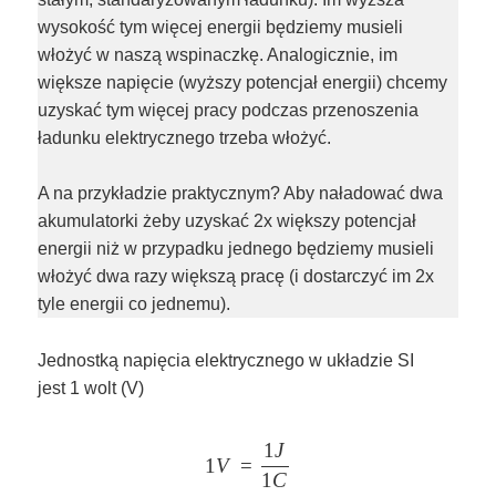
wysokość tym więcej energii będziemy musieli
włożyć w naszą wspinaczkę. Analogicznie, im
większe napięcie (wyższy potencjał energii) chcemy
uzyskać tym więcej pracy podczas przenoszenia
ładunku elektrycznego trzeba włożyć.
A na przykładzie praktycznym? Aby naładować dwa
akumulatorki żeby uzyskać 2x większy potencjał
energii niż w przypadku jednego będziemy musieli
włożyć dwa razy większą pracę (i dostarczyć im 2x
tyle energii co jednemu).
Jednostką napięcia elektrycznego w układzie SI
jest 1 wolt (V)
\Large 1 V = \frac{1J}{1C}
1
J
1
V
=
1
C