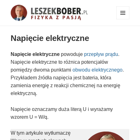
MENU
I
Fizyka z pasją!
WIDGETY
Napięcie elektryczne
Napięcie elektryczne
powoduje
przepływ prądu
.
Napięcie elektryczne to różnica potencjałów
pomiędzy dwoma punktami
obwodu elektrycznego
.
Przykładem źródła napięcia jest bateria, która
zamienia energię z reakcji chemicznej na energię
elektryczną.
Napięcie oznaczamy duża literą U i wyrażamy
wzorem U = W/q.
W tym artykule wytłumaczę