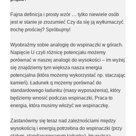
Fajna definicja i prosty wzór … tylko niewiele osób
jest w stanie je zrozumieć Czy da się ją wytłumaczyć
trochę prościej? Spróbujmy!
Wyobraźmy sobie analogię do wspinaczki w górach.
Napięcie U czyli różnicę potencjału możemy
porównać w naszej analogii do wysokości – im wyżej
się znajdziemy tym większa nasza energia
potencjalna (która możemy wykorzystać np. staczając
kamień). Ładunek q możemy porównać do
standardowego ładunku (masy wyposażenia), który
będziemy wnosić podczas wspinaczki. Praca to
energia, która musimy włożyć we wspinaczkę.
Zastanówmy się teraz nad zależnościami między
wysokością i energią potrzebna do wspinaczki (przy
stałym, standaryzowanym ładunku). Im wyższa