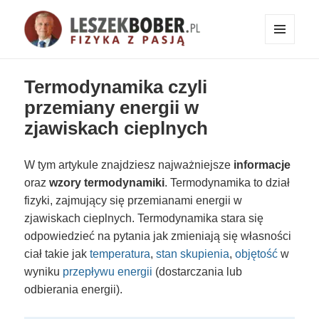
MENU
I
Fizyka z pasją!
WIDGETY
Termodynamika czyli
przemiany energii w
zjawiskach cieplnych
W tym artykule znajdziesz najważniejsze
informacje
oraz
wzory termodynamiki
. Termodynamika to dział
fizyki, zajmujący się przemianami energii w
zjawiskach cieplnych. Termodynamika stara się
odpowiedzieć na pytania jak zmieniają się własności
ciał takie jak
temperatura
,
stan skupienia
,
objętość
w
wyniku
przepływu energii
(dostarczania lub
odbierania energii).