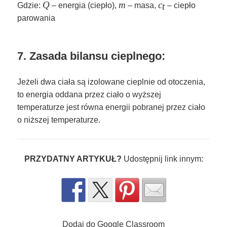
Q
Q
m
m
c_t
c
t
Gdzie:
– energia (ciepło),
– masa,
– ciepło
parowania
7. Zasada bilansu cieplnego
:
Jeżeli dwa ciała są izolowane cieplnie od otoczenia,
to energia oddana przez ciało o wyższej
temperaturze jest równa energii pobranej przez ciało
o niższej temperaturze.
PRZYDATNY ARTYKUŁ?
Udostępnij link innym:
Dodaj do Google Classroom