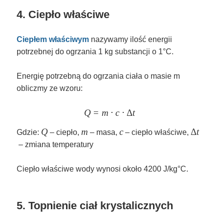
4. Ciepło właściwe
Ciepłem właściwym
nazywamy ilość energii
potrzebnej do ogrzania 1 kg substancji o 1°C.
Energię potrzebną do ogrzania ciała o masie m
obliczmy ze wzoru:
Q
=
m
\large Q = m \cdot c \cdot \De
⋅
c
⋅
Δ
t
Q
Q
m
m
c
c
\Delta
Δ
t
Gdzie:
– ciepło,
– masa,
– ciepło właściwe,
t
– zmiana temperatury
Ciepło właściwe wody wynosi około 4200 J/kg°C.
5. Topnienie ciał krystalicznych