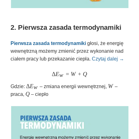
2. Pierwsza zasada termodynamiki
Pierwsza zasada termodynamiki
głosi, że energię
wewnętrzną możemy zmienić przez wykonanie nad
ciałem pracy lub przekazanie ciepła.
Czytaj dalej
→
Δ
E
=
\large \Delta E_w = W + Q
W
+
Q
w
\Delta
Δ
E
W
W
w
Gdzie:
– zmiana energii wewnętrznej,
–
E_w
Q
Q
praca,
– ciepło