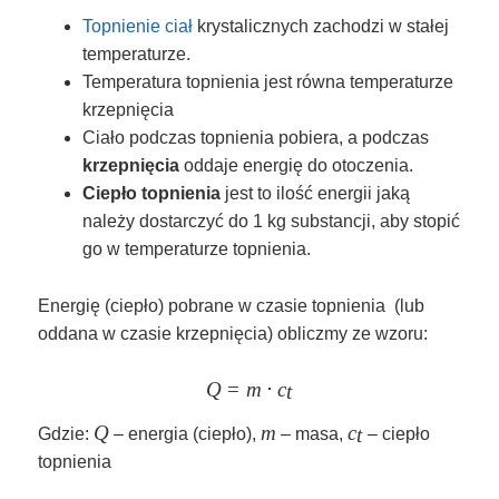
Topnienie ciał
krystalicznych zachodzi w stałej
temperaturze.
Temperatura topnienia jest równa temperaturze
krzepnięcia
Ciało podczas topnienia pobiera, a podczas
krzepnięcia
oddaje energię do otoczenia.
Ciepło topnienia
jest to ilość energii jaką
należy dostarczyć do 1 kg substancji, aby stopić
go w temperaturze topnienia.
Energię (ciepło) pobrane w czasie topnienia (lub
oddana w czasie krzepnięcia) obliczmy ze wzoru:
Q
=
m
\large Q = m \cdot c_t
⋅
c
t
Q
Q
m
m
c_t
c
t
Gdzie:
– energia (ciepło),
– masa,
– ciepło
topnienia