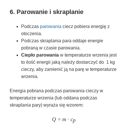
6. Parowanie i skraplanie
Podczas
parowania
ciecz pobiera energię z
otoczenia.
Podczas skraplania para oddaje energie
pobraną w czasie parowania.
Ciepło parowania
w temperaturze wrzenia jest
to ilość energii jaką należy dostarczyć do 1 kg
cieczy, aby zamienić ją na parę w temperaturze
wrzenia.
Energia pobrana podczas parowania cieczy w
temperaturze wrzenia (lub oddana podczas
skraplania pary) wyraża się wzorem:
Q
=
m
Q = m \cdot c_p
⋅
c
p