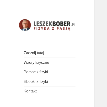
Najważniejsze wzory, teoria i
Fizyka z pasją!
zadania z fizyki.
Zacznij tutaj
Wzory fizyczne
Pomoc z fizyki
Ebooki z fizyki
Kontakt