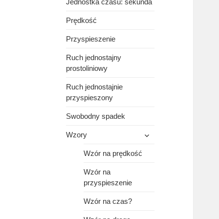
Jednostka czasu: sekunda
Prędkość
Przyspieszenie
Ruch jednostajny
prostoliniowy
Ruch jednostajnie
przyspieszony
Swobodny spadek
rozwiń
Wzory
menu
potomne
Wzór na prędkość
Wzór na
przyspieszenie
Wzór na czas?