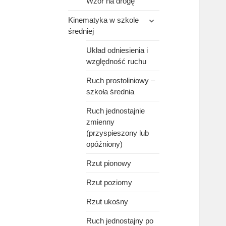
Wzór na drogę
rozwiń
Kinematyka w szkole
menu
średniej
potomne
Układ odniesienia i
względność ruchu
Ruch prostoliniowy –
szkoła średnia
Ruch jednostajnie
zmienny
(przyspieszony lub
opóźniony)
Rzut pionowy
Rzut poziomy
Rzut ukośny
Ruch jednostajny po