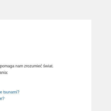
a pomaga nam zrozumieć świat.
ania:
ce tsunami?
ie?