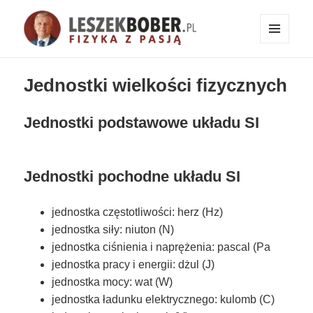
MENU
I
Fizyka z pasją!
WIDGETY
Jednostki wielkości fizycznych
Jednostki podstawowe układu SI
Jednostki pochodne układu SI
jednostka częstotliwości: herz (Hz)
jednostka siły: niuton (N)
jednostka ciśnienia i naprężenia: pascal (Pa
jednostka pracy i energii: dżul (J)
jednostka mocy: wat (W)
jednostka ładunku elektrycznego: kulomb (C)