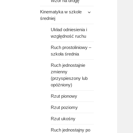
Wzór na drogę
rozwiń
Kinematyka w szkole
menu
średniej
potomne
Układ odniesienia i
względność ruchu
Ruch prostoliniowy –
szkoła średnia
Ruch jednostajnie
zmienny
(przyspieszony lub
opóźniony)
Rzut pionowy
Rzut poziomy
Rzut ukośny
Ruch jednostajny po