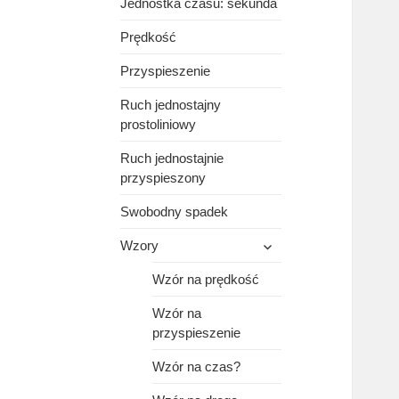
Jednostka czasu: sekunda
Prędkość
Przyspieszenie
Ruch jednostajny
prostoliniowy
Ruch jednostajnie
przyspieszony
Swobodny spadek
rozwiń
Wzory
menu
potomne
Wzór na prędkość
Wzór na
przyspieszenie
Wzór na czas?