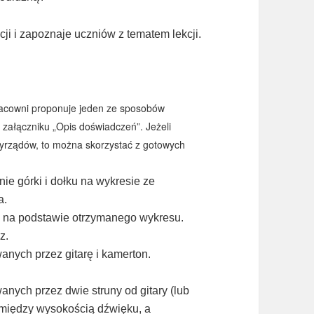
cji i zapoznaje uczniów z tematem lekcji.
racowni proponuje jeden ze sposobów
w załączniku „Opis doświadczeń”. Jeżeli
yrządów, to można skorzystać z gotowych
e górki i dołku na wykresie ze
a.
ku na podstawie otrzymanego wykresu.
z.
nych przez gitarę i kamerton.
nych przez dwie struny od gitary (lub
między wysokością dźwięku, a