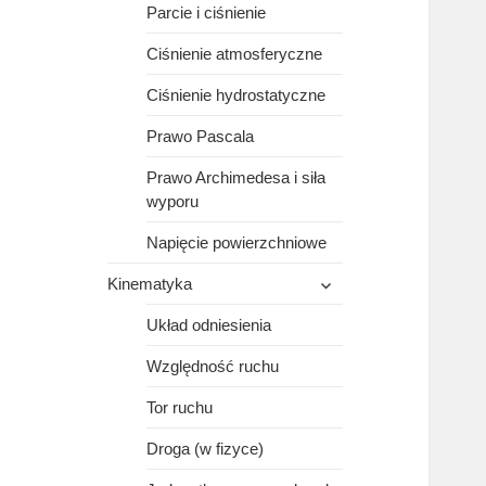
Parcie i ciśnienie
Ciśnienie atmosferyczne
Ciśnienie hydrostatyczne
Prawo Pascala
Prawo Archimedesa i siła
wyporu
Napięcie powierzchniowe
rozwiń
Kinematyka
menu
potomne
Układ odniesienia
Względność ruchu
Tor ruchu
Droga (w fizyce)