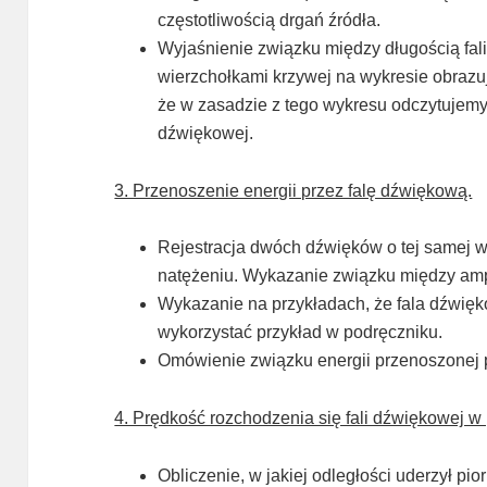
częstotliwością drgań źródła.
Wyjaśnienie związku między długością fal
wierzchołkami krzywej na wykresie obrazu
że w zasadzie z tego wykresu odczytujemy o
dźwiękowej.
3. Przenoszenie energii przez falę dźwiękową.
Rejestracja dwóch dźwięków o tej samej w
natężeniu. Wykazanie związku między amp
Wykazanie na przykładach, że fala dźwięk
wykorzystać przykład w podręczniku.
Omówienie związku energii przenoszonej pr
4. Prędkość rozchodzenia się fali dźwiękowej w 
Obliczenie, w jakiej odległości uderzył pior