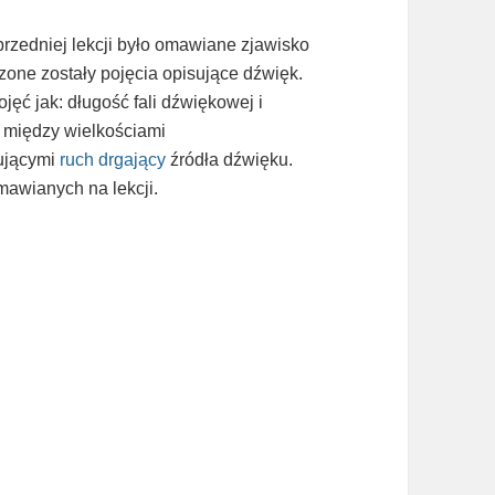
rzedniej lekcji było omawiane zjawisko
one zostały pojęcia opisujące dźwięk.
jęć jak: długość fali dźwiękowej i
i między wielkościami
sującymi
ruch drgający
źródła dźwięku.
mawianych na lekcji.