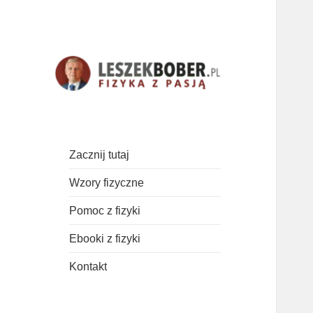
Najważniejsze wzory, teoria i
Fizyka z pasją!
zadania z fizyki.
Zacznij tutaj
Wzory fizyczne
Pomoc z fizyki
Ebooki z fizyki
Kontakt