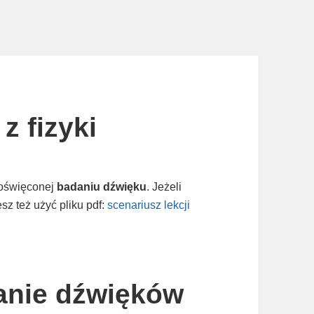
z fizyki
 poświęconej
badaniu dźwięku
. Jeżeli
z też użyć pliku pdf:
scenariusz lekcji
danie dźwięków