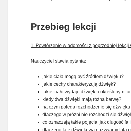
Przebieg lekcji
1. Powtórzenie wiadomości z poprzedniej lekcj
Nauczyciel stawia pytania:
jakie ciała mogą być źródłem dźwięku?
jakie cechy charakteryzują dźwięk?
jakie ciało wydaje dźwięk o określonym to
kiedy dwa dźwięki mają różną barwę?
na czym polega rozchodzenie się dźwięku
dlaczego w próżni nie rozchodzi się dźwię
co oznaczają takie pojęcia, jak długość fal
dlaczego falę dźwiękową nazywamy falą 