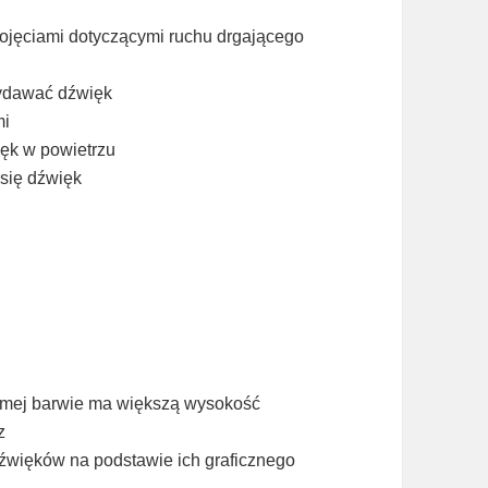
pojęciami dotyczącymi ruchu drgającego
wydawać dźwięk
mi
ięk w powietrzu
 się dźwięk
samej barwie ma większą wysokość
z
dźwięków na podstawie ich graficznego