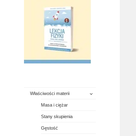
rozwiń
Właściwości materii
menu
potomne
Masa i ciężar
Stany skupienia
Gęstość