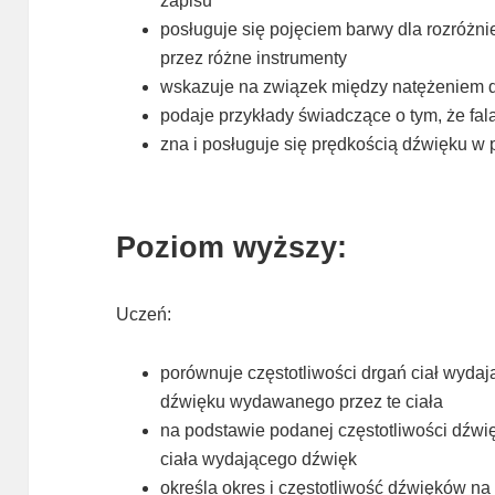
zapisu
posługuje się pojęciem barwy dla rozró
przez różne instrumenty
wskazuje na związek między natężeniem d
podaje przykłady świadczące o tym, że fa
zna i posługuje się prędkością dźwięku w 
Poziom wyższy:
Uczeń:
porównuje częstotliwości drgań ciał wyda
dźwięku wydawanego przez te ciała
na podstawie podanej częstotliwości dźwię
ciała wydającego dźwięk
określa okres i częstotliwość dźwięków na