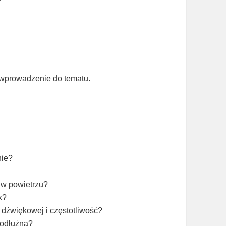
i wprowadzenie do tematu.
nie?
 w powietrzu?
k?
i dźwiękowej i częstotliwość?
podłużną?