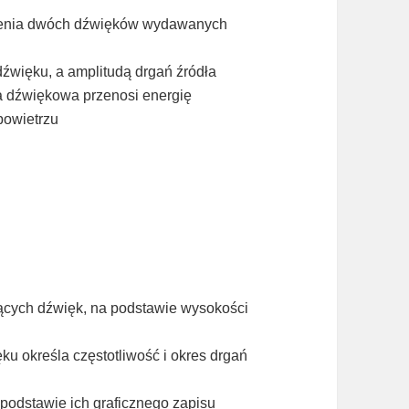
żnienia dwóch dźwięków wydawanych
źwięku, a amplitudą drgań źródła
la dźwiękowa przenosi energię
powietrzu
jących dźwięk, na podstawie wysokości
ku określa częstotliwość i okres drgań
 podstawie ich graficznego zapisu