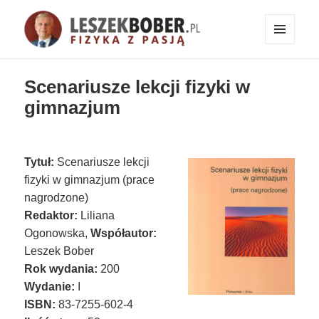
MENU
I
Fizyka z pasją!
WIDGETY
Scenariusze lekcji fizyki w
gimnazjum
Tytuł:
Scenariusze lekcji
fizyki w gimnazjum (prace
nagrodzone)
Redaktor:
Liliana
Ogonowska,
Współautor:
Leszek Bober
Rok wydania:
200
Wydanie:
I
ISBN:
83-7255-602-4