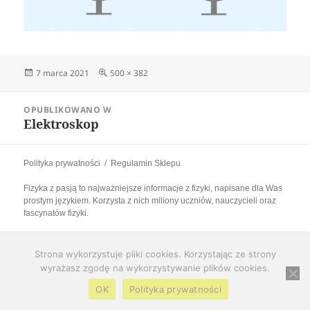
Data
Pełny
7 marca 2021
500 × 382
publikacji
rozmiar
Nawigacja
OPUBLIKOWANO W
wpisu
Elektroskop
Polityka prywatności
Regulamin Sklepu
Fizyka z pasją to najważniejsze informacje z fizyki, napisane dla Was
prostym językiem. Korzysta z nich miliony uczniów, nauczycieli oraz
fascynatów fizyki.
Strona wykorzystuje pliki cookies. Korzystając ze strony
wyrażasz zgodę na wykorzystywanie plików cookies.
OK
Polityka prywatności