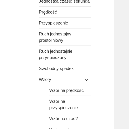
Jednostka czasu: sekunda
Prędkość
Przyspieszenie
Ruch jednostajny
prostoliniowy
Ruch jednostajnie
przyspieszony
Swobodny spadek
rozwiń
Wzory
menu
potomne
Wzór na prędkość
Wzór na
przyspieszenie
Wzór na czas?