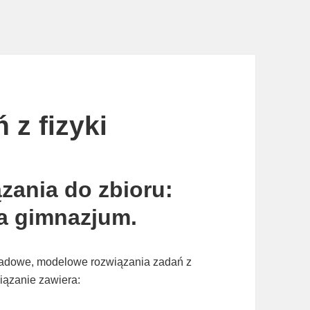
 z fizyki
zania do zbioru:
la gimnazjum.
kładowe, modelowe rozwiązania zadań z
iązanie zawiera: