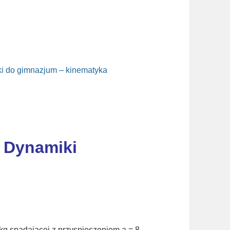
ki do gimnazjum – kinematyka
 Dynamiki
2 kg spadającej z przyspieszeniem a = 8