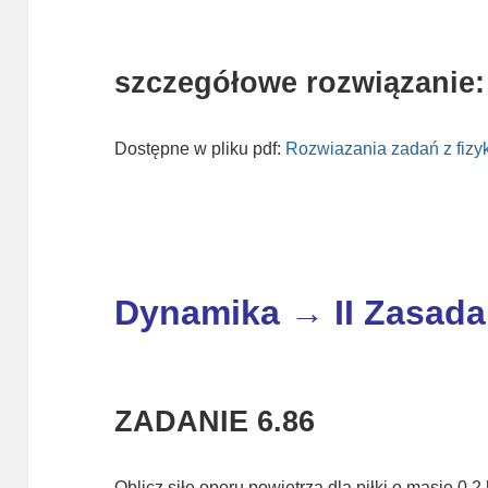
szczegółowe rozwiązanie:
Dostępne w pliku pdf:
Rozwiazania zadań z fizy
Dynamika → II Zasada
ZADANIE 6.86
Oblicz siłę oporu powietrza dla piłki o masie 0,