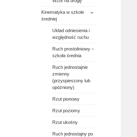
Wzór na drogę
rozwiń
Kinematyka w szkole
menu
średniej
potomne
Układ odniesienia i
względność ruchu
Ruch prostoliniowy –
szkoła średnia
Ruch jednostajnie
zmienny
(przyspieszony lub
opóźniony)
Rzut pionowy
Rzut poziomy
Rzut ukośny
Ruch jednostajny po