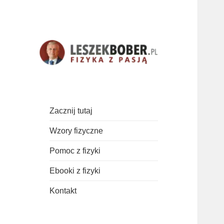
Najważniejsze wzory, teoria i
Fizyka z pasją!
zadania z fizyki.
Zacznij tutaj
Wzory fizyczne
Pomoc z fizyki
Ebooki z fizyki
Kontakt