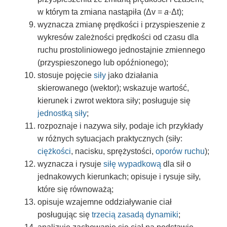
w którym ta zmiana nastąpiła (Δv =
a
·Δt);
wyznacza zmianę prędkości i przyspieszenie z
wykresów zależności prędkości od czasu dla
ruchu prostoliniowego jednostajnie zmiennego
(przyspieszonego lub opóźnionego);
stosuje pojęcie
siły
jako działania
skierowanego (wektor); wskazuje wartość,
kierunek i zwrot wektora siły; posługuje się
jednostką siły
;
rozpoznaje i nazywa siły, podaje ich przykłady
w różnych sytuacjach praktycznych (siły:
ciężkości
, nacisku, sprężystości,
oporów ruchu
);
wyznacza i rysuje
siłę wypadkową
dla sił o
jednakowych kierunkach; opisuje i rysuje siły,
które się równoważą;
opisuje wzajemne oddziaływanie ciał
posługując się
trzecią zasadą dynamiki
;