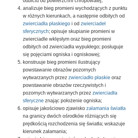
odbiciu od powierzchni chropowatej;
analizuje bieg promieni wychodzących z punktu
w różnych kierunkach, a następnie odbitych od
zwierciadła płaskiego
i od
zwierciadeł
sferycznych
; opisuje skupianie promieni w
zwierciadle wklęsłym oraz bieg promieni
odbitych od zwierciadła wypukłego; posługuje
się pojęciami ogniska i ogniskowej;
konstruuje bieg promieni ilustrujący
powstawanie obrazów pozornych
wytwarzanych przez
zwierciadło płaskie
oraz
powstawanie obrazów rzeczywistych i
pozornych wytwarzanych przez
zwierciadła
sferyczne
znając położenie ogniska;
opisuje jakościowo zjawisko
załamania światła
na granicy dwóch ośrodków różniących się
prędkością rozchodzenia się światła; wskazuje
kierunek załamania;