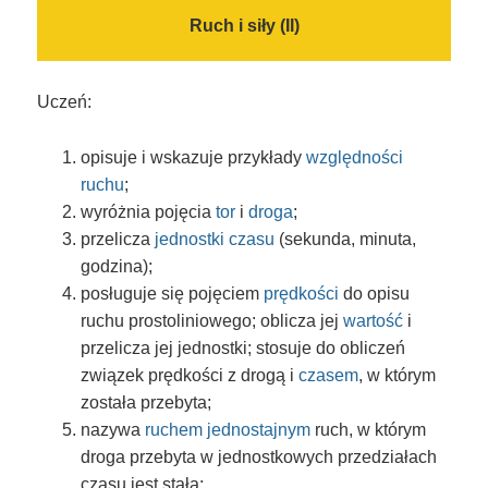
Ruch i siły (II)
Uczeń:
opisuje i wskazuje przykłady
względności
ruchu
;
wyróżnia pojęcia
tor
i
droga
;
przelicza
jednostki czasu
(sekunda, minuta,
godzina);
posługuje się pojęciem
prędkości
do opisu
ruchu prostoliniowego; oblicza jej
wartość
i
przelicza jej jednostki; stosuje do obliczeń
związek prędkości z drogą i
czasem
, w którym
została przebyta;
nazywa
ruchem jednostajnym
ruch, w którym
droga przebyta w jednostkowych przedziałach
czasu jest stała;