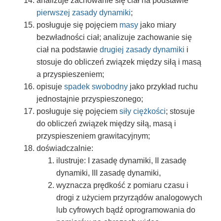
analizuje zachowanie się ciał na podstawie
pierwszej zasady dynamiki
;
posługuje się pojęciem
masy
jako miary
bezwładności ciał; analizuje zachowanie się
ciał na podstawie
drugiej zasady dynamiki
i
stosuje do obliczeń związek między siłą i masą
a przyspieszeniem;
opisuje
spadek swobodny
jako przykład ruchu
jednostajnie przyspieszonego;
posługuje się pojęciem
siły ciężkości
; stosuje
do obliczeń związek między siłą, masą i
przyspieszeniem grawitacyjnym;
doświadczalnie:
ilustruje: I zasadę dynamiki, II zasadę
dynamiki, III zasadę dynamiki,
wyznacza prędkość z pomiaru czasu i
drogi z użyciem przyrządów analogowych
lub cyfrowych bądź oprogramowania do