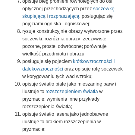
opisuje bieg promieni równoległych do osi
optycznej przechodzących przez
soczewkę
skupiającą
i
rozpraszającą
, posługując się
pojęciami ogniska i ogniskowej;
rysuje konstrukcyjnie obrazy wytworzone przez
soczewki; rozróżnia obrazy rzeczywiste,
pozorne, proste, odwrócone; porównuje
wielkość przedmiotu i obrazu;
posługuje się pojęciem
krótkowzroczności i
dalekowzroczności
oraz opisuje rolę soczewek
w korygowaniu tych wad wzroku;
opisuje światło białe jako mieszaninę barw i
ilustruje to
rozszczepieniem światła
w
pryzmacie; wymienia inne przykłady
rozszczepienia światła;
opisuje światło lasera jako jednobarwne i
ilustruje to brakiem rozszczepienia w
pryzmacie;